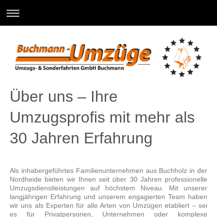
Über uns – Ihre
Umzugsprofis mit mehr als
30 Jahren Erfahrung
Als inhabergeführtes Familienunternehmen aus Buchholz in der
Nordheide bieten wir Ihnen seit über 30 Jahren professionelle
Umzugsdienstleistungen auf höchstem Niveau. Mit unserer
langjährigen Erfahrung und unserem engagierten Team haben
wir uns als Experten für alle Arten von Umzügen etabliert – sei
es für Privatpersonen, Unternehmen oder komplexe